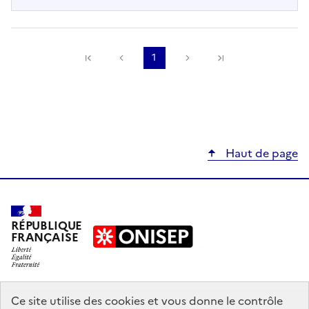
Précédente
1
Suivante
Haut de page
RÉPUBLIQUE
FRANÇAISE
education.gouv.fr
Ce site utilise des cookies et vous donne le contrôle