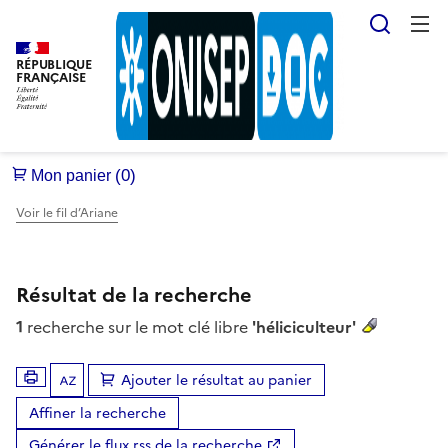
Reche
RÉPUBLIQUE
FRANÇAISE
Voir le fil d’Ariane
Résultat de la recherche
1
recherche sur le mot clé libre
'héliciculteur'
Ajouter le résultat au panier
Tris disponibles (Ouverture d'une modale)
Affiner la recherche
Générer le flux rss de la recherche