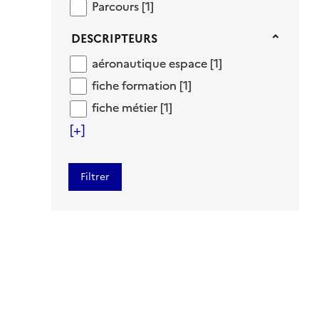
Parcours
Parcours
[1]
Descripteurs
DESCRIPTEURS
aéronautique espace
aéronautique espace
[1]
fiche formation
fiche formation
[1]
fiche métier
fiche métier
[1]
[+]