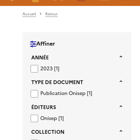
Accueil
Retour
Affiner
Année
ANNÉE
2023
2023
[1]
Type de document
TYPE DE DOCUMENT
Publication Onisep
Publication Onisep
[1]
Éditeurs
ÉDITEURS
Onisep
Onisep
[1]
Collection
COLLECTION