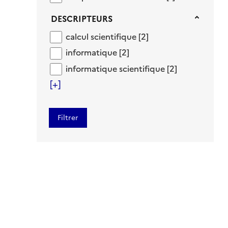
Descripteurs
DESCRIPTEURS
calcul scientifique
calcul scientifique
[2]
informatique
informatique
[2]
informatique scientifique
informatique scientifique
[2]
[+]