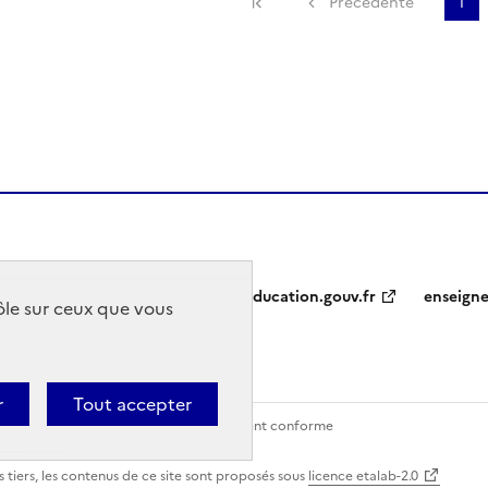
Précédente
1
education.gouv.fr
enseign
rôle sur ceux que vous
r
Tout accepter
Contact
Accessibilité : partiellement conforme
 tiers, les contenus de ce site sont proposés sous
licence etalab-2.0