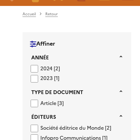
Accueil
Retour
Affiner
Année
ANNÉE
2024
2024
[2]
2023
2023
[1]
Type de document
TYPE DE DOCUMENT
Article
Article
[3]
Éditeurs
ÉDITEURS
Société éditrice du Monde
Société éditrice du Monde
[2]
Infopro Communications
Infopro Communications
[1]