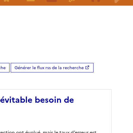
che
Générer le flux rss de la recherche
névitable besoin de
ection ont évolué, mais le taux d’erreur est