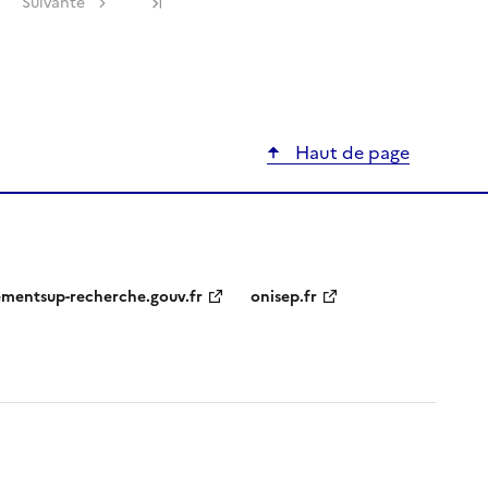
Suivante
Haut de page
ementsup-recherche.gouv.fr
onisep.fr