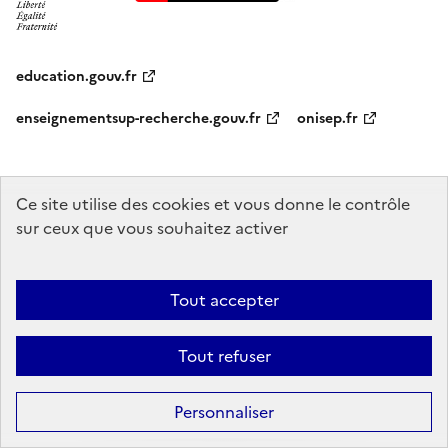
education.gouv.fr
enseignementsup-recherche.gouv.fr
onisep.fr
Ce site utilise des cookies et vous donne le contrôle
Mentions légales
Données personnelles
Plan du site
Contact
sur ceux que vous souhaitez activer
Accessibilité : partiellement conforme
Sauf mention explicite de propriété intellectuelle détenue par des tiers,
Tout accepter
les contenus de ce site sont proposés sous
licence etalab-2.0
Tout refuser
Personnaliser