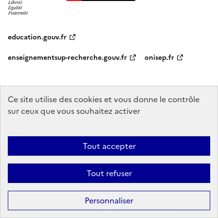
education.gouv.fr
enseignementsup-recherche.gouv.fr
onisep.fr
Ce site utilise des cookies et vous donne le contrôle
Mentions légales
Données personnelles
Plan du site
Contact
sur ceux que vous souhaitez activer
Accessibilité : partiellement conforme
Sauf mention explicite de propriété intellectuelle détenue par des tiers,
Tout accepter
les contenus de ce site sont proposés sous
licence etalab-2.0
Tout refuser
Personnaliser