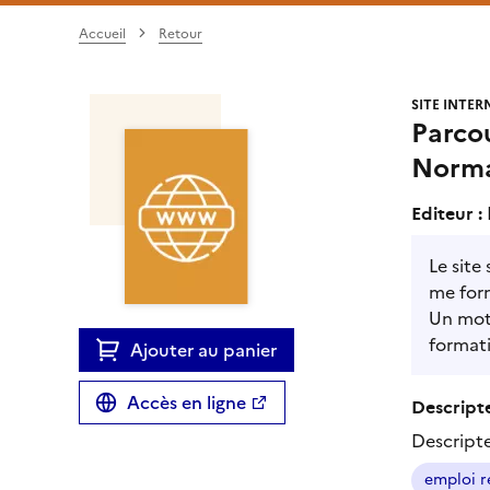
Accueil
Retour
SITE INTER
Parcou
Norm
Editeur :
Le site
me form
Un mote
formati
Ajouter au panier
Accès en ligne
Descripte
Descript
emploi r