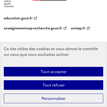
education.gouv.fr
enseignementsup-recherche.gouv.fr
onisep.fr
Ce site utilise des cookies et vous donne le contrôle
Mentions légales
Données personnelles
Plan du site
Contact
sur ceux que vous souhaitez activer
Accessibilité : partiellement conforme
Sauf mention explicite de propriété intellectuelle détenue par des tiers,
Tout accepter
les contenus de ce site sont proposés sous
licence etalab-2.0
Tout refuser
Personnaliser