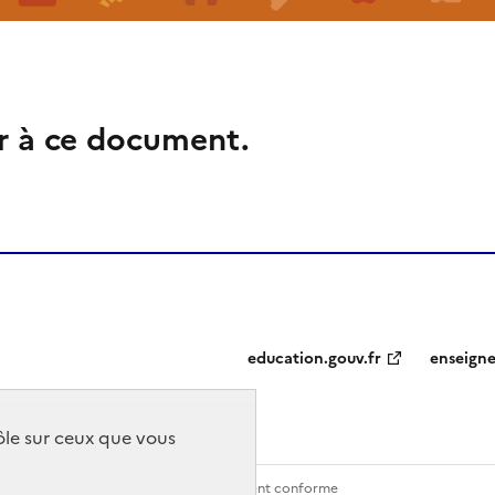
r à ce document.
education.gouv.fr
enseign
rôle sur ceux que vous
Contact
Accessibilité : partiellement conforme