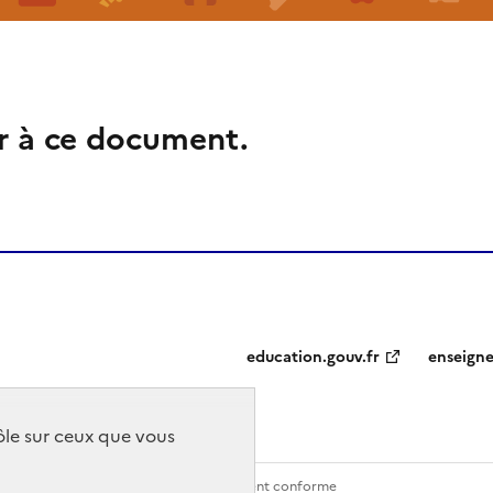
r à ce document.
education.gouv.fr
enseign
rôle sur ceux que vous
Contact
Accessibilité : partiellement conforme