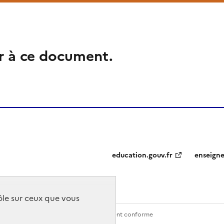
r à ce document.
education.gouv.fr
enseign
rôle sur ceux que vous
Contact
Accessibilité : partiellement conforme