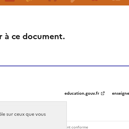
r à ce document.
education.gouv.fr
enseign
rôle sur ceux que vous
Contact
Accessibilité : partiellement conforme