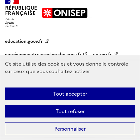
RÉPUBLIQUE
FRANÇAISE
education.gouv.fr
enseignementsup-recherche.gouv.fr
onisep.fr
Ce site utilise des cookies et vous donne le contrôle
sur ceux que vous souhaitez activer
Mentions légales
Données personnelles
Plan du site
Contact
Accessibilité : partiellement conforme
Tout accepter
Sauf mention explicite de propriété intellectuelle détenue par des tiers,
les contenus de ce site sont proposés sous
licence etalab-2.0
Tout refuser
Personnaliser