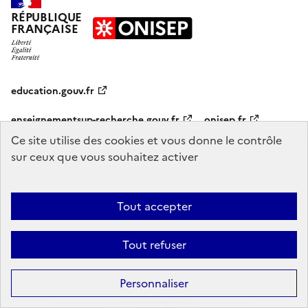
RÉPUBLIQUE
FRANÇAISE
education.gouv.fr
enseignementsup-recherche.gouv.fr
onisep.fr
Ce site utilise des cookies et vous donne le contrôle
sur ceux que vous souhaitez activer
Mentions légales
Données personnelles
Plan du site
Contact
Accessibilité : partiellement conforme
Tout accepter
Sauf mention explicite de propriété intellectuelle détenue par des tiers,
les contenus de ce site sont proposés sous
licence etalab-2.0
Tout refuser
Personnaliser