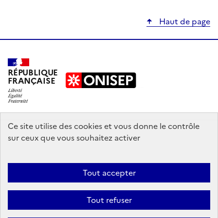
Haut de page
RÉPUBLIQUE
FRANÇAISE
education.gouv.fr
Ce site utilise des cookies et vous donne le contrôle
sur ceux que vous souhaitez activer
enseignementsup-recherche.gouv.fr
onisep.fr
Tout accepter
Mentions légales
Données personnelles
Plan du site
Contact
Tout refuser
Accessibilité : partiellement conforme