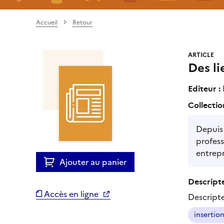
Accueil
Retour
ARTICLE
Des li
Editeur :
Collectio
Depuis 
profess
entrepr
Ajouter au panier
Descripte
Accès en ligne
Descript
insertio