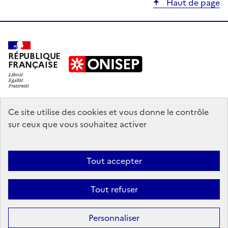
Haut de page
RÉPUBLIQUE
FRANÇAISE
education.gouv.fr
Ce site utilise des cookies et vous donne le contrôle
sur ceux que vous souhaitez activer
enseignementsup-recherche.gouv.fr
onisep.fr
Tout accepter
Mentions légales
Données personnelles
Plan du site
Contact
Tout refuser
Accessibilité : partiellement conforme
Sauf mention explicite de propriété intellectuelle détenue par des tiers,
Personnaliser
les contenus de ce site sont proposés sous
licence etalab-2.0