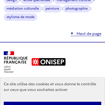
design
école spécialisée
management culturel
;
;
;
médiation culturelle
peinture
photographie
stylisme de mode
Haut de page
RÉPUBLIQUE
FRANÇAISE
education.gouv.fr
Ce site utilise des cookies et vous donne le contrôle
sur ceux que vous souhaitez activer
enseignementsup-recherche.gouv.fr
onisep.fr