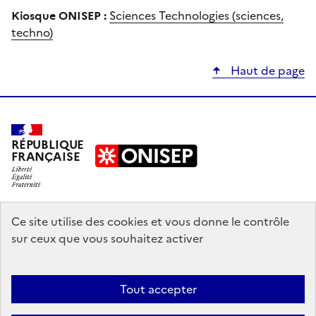
Kiosque ONISEP :
Sciences Technologies (sciences,
techno)
Haut de page
RÉPUBLIQUE
FRANÇAISE
education.gouv.fr
Ce site utilise des cookies et vous donne le contrôle
sur ceux que vous souhaitez activer
enseignementsup-recherche.gouv.fr
onisep.fr
Tout accepter
Mentions légales
Données personnelles
Plan du site
Contact