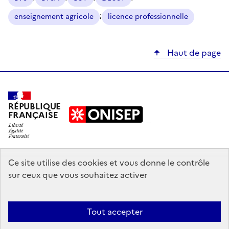
;
enseignement agricole
licence professionnelle
Haut de page
RÉPUBLIQUE
FRANÇAISE
education.gouv.fr
Ce site utilise des cookies et vous donne le contrôle
sur ceux que vous souhaitez activer
enseignementsup-recherche.gouv.fr
onisep.fr
Tout accepter
Mentions légales
Données personnelles
Plan du site
Contact