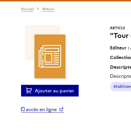
Accueil
Retour
ARTICLE
"Tour 
Editeur :
Collectio
Descripte
Descript
établiss
Ajouter au panier
accès en ligne