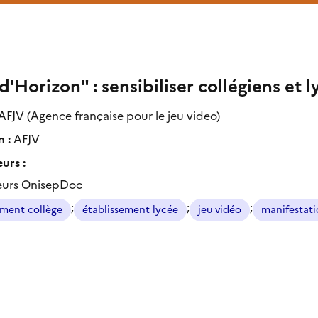
d'Horizon" : sensibiliser collégiens et l
AFJV (Agence française pour le jeu video)
n :
AFJV
urs :
eurs OnisepDoc
;
;
;
ement collège
établissement lycée
jeu vidéo
manifestati