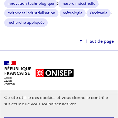
;
;
innovation technologique
mesure industrielle
;
;
;
méthodes industrialisation
métrologie
Occitanie
recherche appliquée
Haut de page
RÉPUBLIQUE
FRANÇAISE
education.gouv.fr
Ce site utilise des cookies et vous donne le contrôle
sur ceux que vous souhaitez activer
enseignementsup-recherche.gouv.fr
onisep.fr