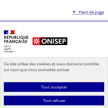
Haut de page
RÉPUBLIQUE
FRANÇAISE
education.gouv.fr
Ce site utilise des cookies et vous donne le contrôle
sur ceux que vous souhaitez activer
enseignementsup-recherche.gouv.fr
onisep.fr
Tout accepter
Mentions légales
Données personnelles
Plan du site
Contact
Tout refuser
Accessibilité : partiellement conforme