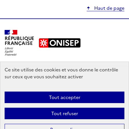
Haut de page
RÉPUBLIQUE
FRANÇAISE
education.gouv.fr
Ce site utilise des cookies et vous donne le contrôle
sur ceux que vous souhaitez activer
enseignementsup-recherche.gouv.fr
onisep.fr
Tout accepter
Mentions légales
Données personnelles
Plan du site
Contact
Tout refuser
Accessibilité : partiellement conforme
Sauf mention explicite de propriété intellectuelle détenue par des tiers,