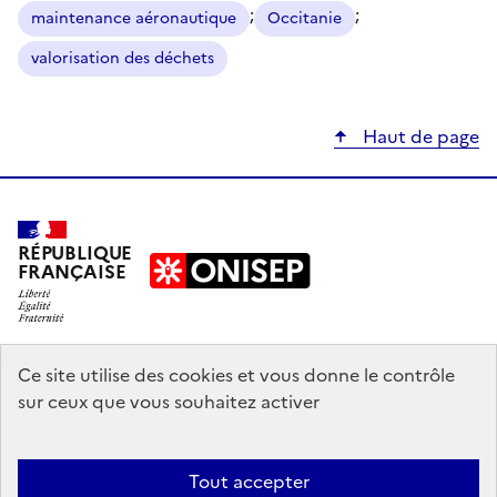
;
;
maintenance aéronautique
Occitanie
valorisation des déchets
Haut de page
RÉPUBLIQUE
FRANÇAISE
education.gouv.fr
Ce site utilise des cookies et vous donne le contrôle
sur ceux que vous souhaitez activer
enseignementsup-recherche.gouv.fr
onisep.fr
Tout accepter