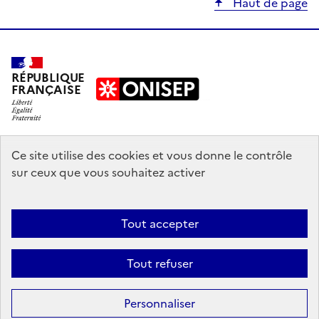
Haut de page
RÉPUBLIQUE
FRANÇAISE
education.gouv.fr
Ce site utilise des cookies et vous donne le contrôle
sur ceux que vous souhaitez activer
enseignementsup-recherche.gouv.fr
onisep.fr
Tout accepter
Mentions légales
Données personnelles
Plan du site
Contact
Tout refuser
Accessibilité : partiellement conforme
Sauf mention explicite de propriété intellectuelle détenue par des tiers,
Personnaliser
les contenus de ce site sont proposés sous
licence etalab-2.0