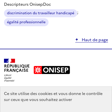
Descripteurs OnisepDoc
;
discrimination du travailleur handicapé
égalité professionnelle
Haut de page
RÉPUBLIQUE
FRANÇAISE
education.gouv.fr
Ce site utilise des cookies et vous donne le contrôle
sur ceux que vous souhaitez activer
enseignementsup-recherche.gouv.fr
onisep.fr