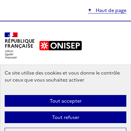
Haut de page
RÉPUBLIQUE
FRANÇAISE
education.gouv.fr
Ce site utilise des cookies et vous donne le contrôle
sur ceux que vous souhaitez activer
enseignementsup-recherche.gouv.fr
onisep.fr
Tout accepter
Mentions légales
Données personnelles
Plan du site
Contact
Tout refuser
Accessibilité : partiellement conforme
Sauf mention explicite de propriété intellectuelle détenue par des tiers,