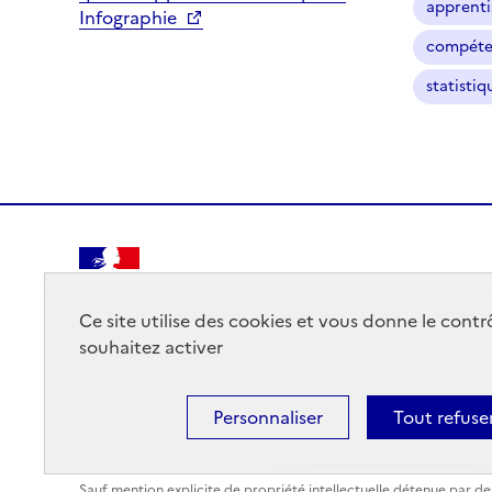
apprenti
Infographie
compéten
statistiq
RÉPUBLIQUE
FRANÇAISE
Ce site utilise des cookies et vous donne le cont
souhaitez activer
Personnaliser
Tout refuse
Mentions légales
Données personnelles
Plan du site
Sauf mention explicite de propriété intellectuelle détenue par des