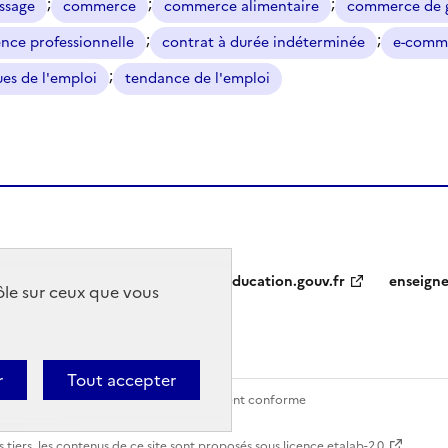
;
;
;
ssage
commerce
commerce alimentaire
commerce de 
;
;
ce professionnelle
contrat à durée indéterminée
e-comm
;
ues de l'emploi
tendance de l'emploi
education.gouv.fr
enseign
rôle sur ceux que vous
r
Tout accepter
Contact
Accessibilité : partiellement conforme
 tiers, les contenus de ce site sont proposés sous
licence etalab-2.0