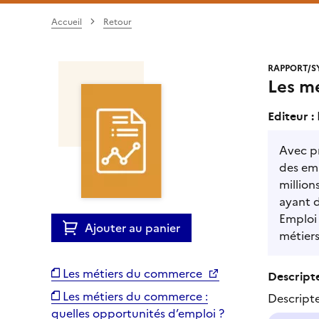
Accueil
Retour
RAPPORT/S
Les mé
Editeur :
Avec pr
des emp
million
ayant d
Emploi 
Ajouter au panier
métier
Les métiers du commerce
Descripte
Les métiers du commerce :
Descript
quelles opportunités d’emploi ?