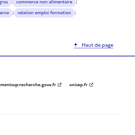
;
;
gros
commerce non alimentaire
;
;
erce
relation emploi formation
Haut de page
ementsup-recherche.gouv.fr
onisep.fr