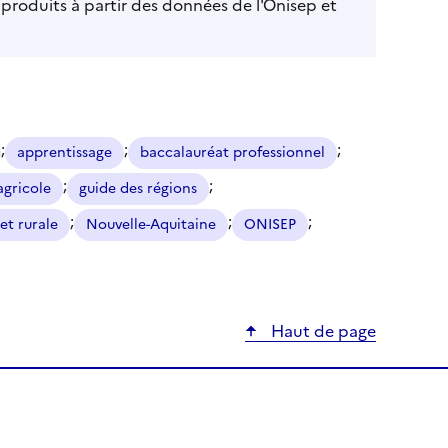
 produits à partir des données de l'Onisep et
;
;
;
apprentissage
baccalauréat professionnel
;
;
gricole
guide des régions
;
;
;
et rurale
Nouvelle-Aquitaine
ONISEP
Haut de page