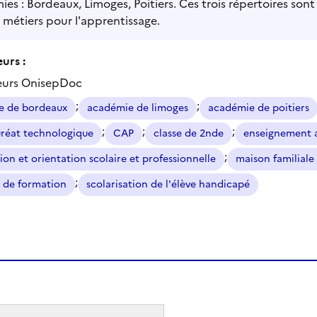
es : Bordeaux, Limoges, Poitiers. Ces trois répertoires sont
métiers pour l'apprentissage.
urs :
eurs OnisepDoc
;
;
e de bordeaux
académie de limoges
académie de poitiers
;
;
;
réat technologique
CAP
classe de 2nde
enseignement a
;
ion et orientation scolaire et professionnelle
maison familiale 
;
 de formation
scolarisation de l'élève handicapé