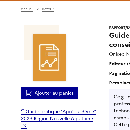
Accueil
Retour
RAPPORT/S
Guide
consei
Onisep N
Editeur :
Paginatio
Remplace
Ajouter au panier
Ce guid
profess
technol
Guide pratique "Après la 3ème"
campus
2023 Région Nouvelle Aquitaine
Cette 