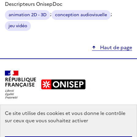
Descripteurs OnisepDoc
;
;
animation 2D - 3D
conception audiovisuelle
jeu vidéo
Haut de page
RÉPUBLIQUE
FRANÇAISE
education.gouv.fr
Ce site utilise des cookies et vous donne le contrôle
sur ceux que vous souhaitez activer
enseignementsup-recherche.gouv.fr
onisep.fr