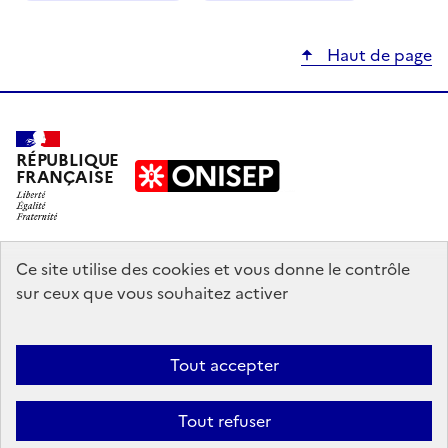
Haut de page
RÉPUBLIQUE
FRANÇAISE
education.gouv.fr
Ce site utilise des cookies et vous donne le contrôle
sur ceux que vous souhaitez activer
enseignementsup-recherche.gouv.fr
onisep.fr
Tout accepter
Mentions légales
Données personnelles
Plan du site
Contact
Tout refuser
Accessibilité : partiellement conforme