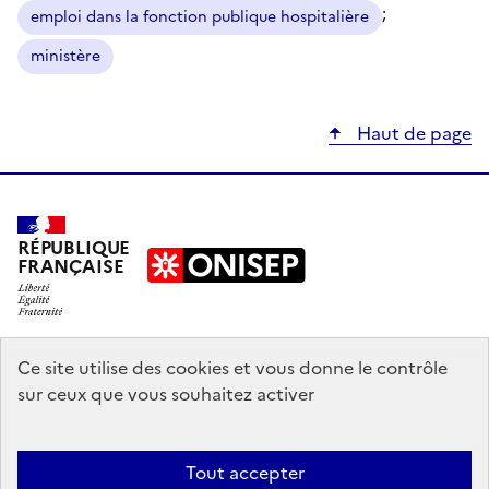
;
emploi dans la fonction publique hospitalière
ministère
Haut de page
RÉPUBLIQUE
FRANÇAISE
education.gouv.fr
Ce site utilise des cookies et vous donne le contrôle
sur ceux que vous souhaitez activer
enseignementsup-recherche.gouv.fr
onisep.fr
Tout accepter