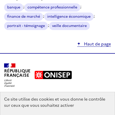
;
;
banque
compétence professionnelle
;
;
finance de marché
intelligence économique
;
portrait - témoignage
veille documentaire
Haut de page
RÉPUBLIQUE
FRANÇAISE
education.gouv.fr
Ce site utilise des cookies et vous donne le contrôle
sur ceux que vous souhaitez activer
enseignementsup-recherche.gouv.fr
onisep.fr