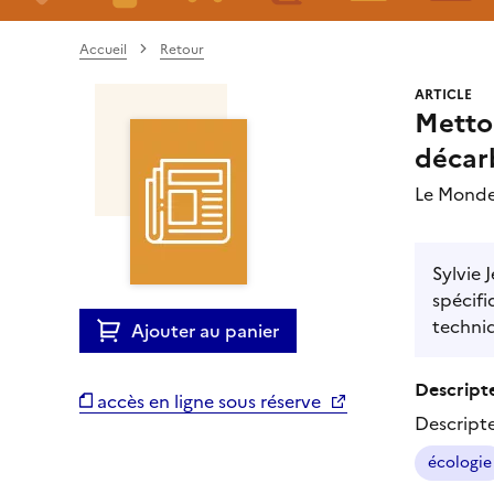
Accueil
Retour
ARTICLE
Metton
décar
Le Monde
Sylvie 
spécifi
techniq
Ajouter au panier
Descripte
accès en ligne sous réserve
Descript
écologie