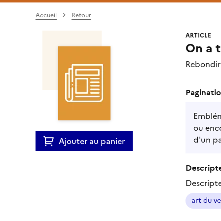
Accueil
Retour
ARTICLE
On a t
Rebondir 
Paginatio
Embléma
ou enco
d'un pa
Ajouter au panier
Descripte
Descript
art du ve