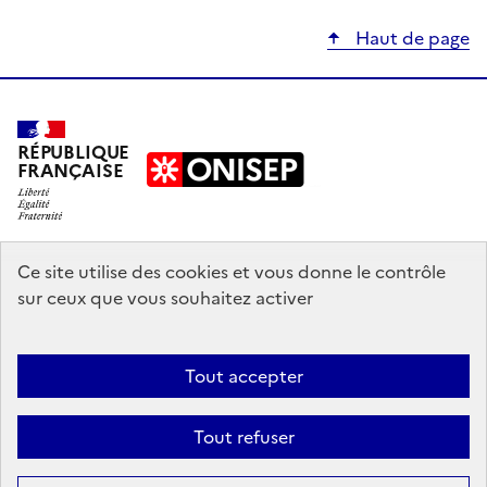
Haut de page
RÉPUBLIQUE
FRANÇAISE
education.gouv.fr
Ce site utilise des cookies et vous donne le contrôle
sur ceux que vous souhaitez activer
enseignementsup-recherche.gouv.fr
onisep.fr
Tout accepter
Mentions légales
Données personnelles
Plan du site
Contact
Tout refuser
Accessibilité : partiellement conforme
Sauf mention explicite de propriété intellectuelle détenue par des tiers,