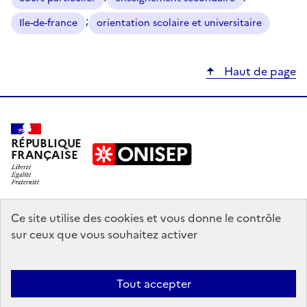
;
Ile-de-france
orientation scolaire et universitaire
Haut de page
RÉPUBLIQUE
FRANÇAISE
education.gouv.fr
Ce site utilise des cookies et vous donne le contrôle
sur ceux que vous souhaitez activer
enseignementsup-recherche.gouv.fr
onisep.fr
Tout accepter
Mentions légales
Données personnelles
Plan du site
Contact