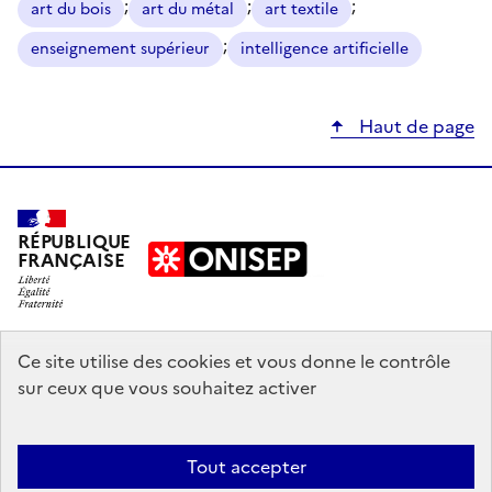
;
;
;
art du bois
art du métal
art textile
;
enseignement supérieur
intelligence artificielle
Haut de page
RÉPUBLIQUE
FRANÇAISE
education.gouv.fr
Ce site utilise des cookies et vous donne le contrôle
sur ceux que vous souhaitez activer
enseignementsup-recherche.gouv.fr
onisep.fr
Tout accepter