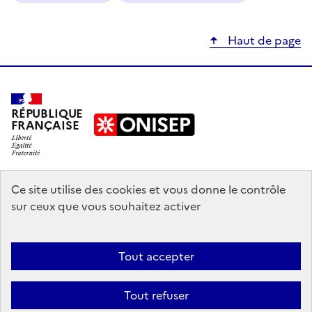
Haut de page
RÉPUBLIQUE
FRANÇAISE
education.gouv.fr
Ce site utilise des cookies et vous donne le contrôle
sur ceux que vous souhaitez activer
enseignementsup-recherche.gouv.fr
onisep.fr
Tout accepter
Mentions légales
Données personnelles
Plan du site
Contact
Tout refuser
Accessibilité : partiellement conforme