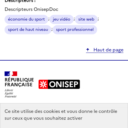
Descripteurs OnisepDoc
;
;
;
économie du sport
jeu vidéo
site web
;
sport de haut niveau
sport professionnel
Haut de page
RÉPUBLIQUE
FRANÇAISE
education.gouv.fr
Ce site utilise des cookies et vous donne le contrôle
sur ceux que vous souhaitez activer
enseignementsup-recherche.gouv.fr
onisep.fr