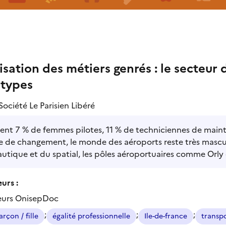
sation des métiers genrés : le secteur d
otypes
Société Le Parisien Libéré
ent 7 % de femmes pilotes, 11 % de techniciennes de mai
e de changement, le monde des aéroports reste très mascul
autique et du spatial, les pôles aéroportuaires comme Orly
urs :
eurs OnisepDoc
;
;
;
arçon / fille
égalité professionnelle
Ile-de-france
transpo