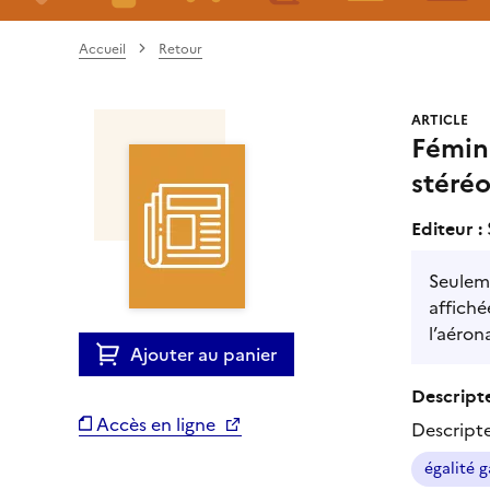
Accueil
Retour
ARTICLE
Fémini
stéré
Editeur :
Seulem
affiché
l’aéron
Ajouter au panier
Descripte
Accès en ligne
Descript
égalité g