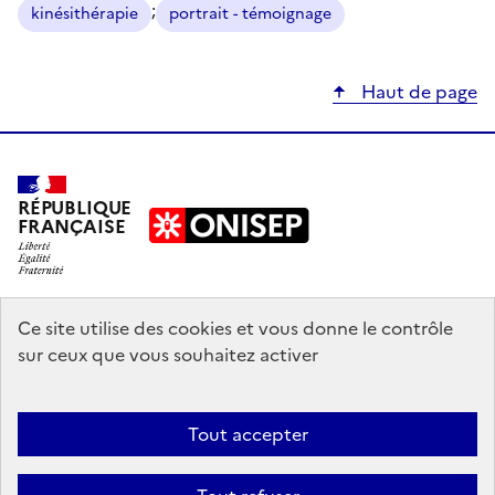
;
kinésithérapie
portrait - témoignage
Haut de page
RÉPUBLIQUE
FRANÇAISE
education.gouv.fr
Ce site utilise des cookies et vous donne le contrôle
sur ceux que vous souhaitez activer
enseignementsup-recherche.gouv.fr
onisep.fr
Tout accepter
Mentions légales
Données personnelles
Plan du site
Contact