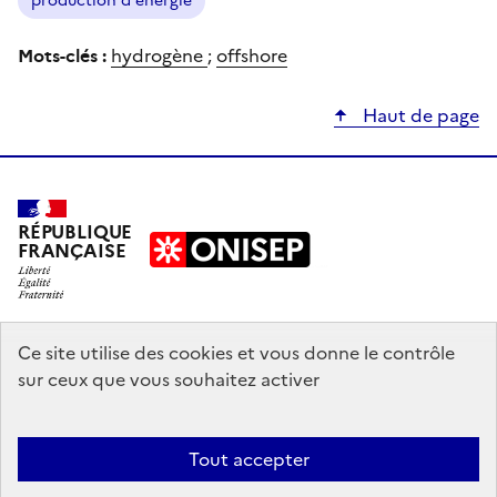
production d'énergie
Mots-clés :
hydrogène
;
offshore
Haut de page
RÉPUBLIQUE
FRANÇAISE
education.gouv.fr
Ce site utilise des cookies et vous donne le contrôle
sur ceux que vous souhaitez activer
enseignementsup-recherche.gouv.fr
onisep.fr
Tout accepter
Mentions légales
Données personnelles
Plan du site
Contact