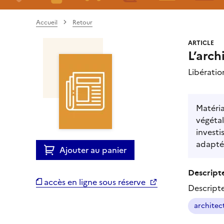
Accueil
Retour
ARTICLE
L’arch
Libérati
Matéria
végétal
investi
adaptée
Ajouter au panier
Descripte
accès en ligne sous réserve
Descript
architec