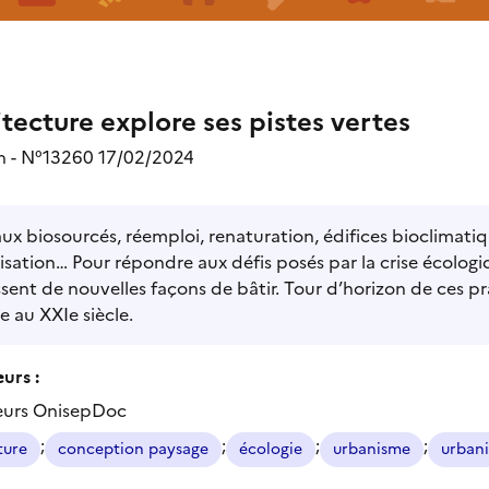
itecture explore ses pistes vertes
on - N°13260 17/02/2024
ux biosourcés, réemploi, renaturation, édifices bioclimatiqu
isation… Pour répondre aux défis posés par la crise écologiqu
ssent de nouvelles façons de bâtir. Tour d’horizon de ces 
 au XXIe siècle.
urs :
eurs OnisepDoc
;
;
;
;
ture
conception paysage
écologie
urbanisme
urban