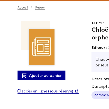
Accueil
Retour
ARTICLE
Chloë 
orphel
Editeur :
Chaque
priseus
Ajouter au panier
Descripte
Descript
accès en ligne (sous réserve)
commerce