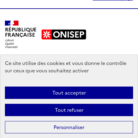
RÉPUBLIQUE
FRANÇAISE
education.gouv.fr
Ce site utilise des cookies et vous donne le contrôle
sur ceux que vous souhaitez activer
enseignementsup-recherche.gouv.fr
onisep.fr
Tout accepter
Mentions légales
Données personnelles
Plan du site
Contact
Tout refuser
Accessibilité : partiellement conforme
Sauf mention explicite de propriété intellectuelle détenue par des tiers,
Personnaliser
les contenus de ce site sont proposés sous
licence etalab-2.0