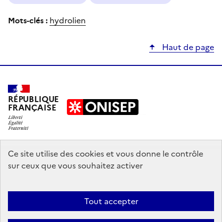
Mots-clés :
hydrolien
Haut de page
RÉPUBLIQUE
FRANÇAISE
education.gouv.fr
Ce site utilise des cookies et vous donne le contrôle
sur ceux que vous souhaitez activer
enseignementsup-recherche.gouv.fr
onisep.fr
Tout accepter
Mentions légales
Données personnelles
Plan du site
Contact