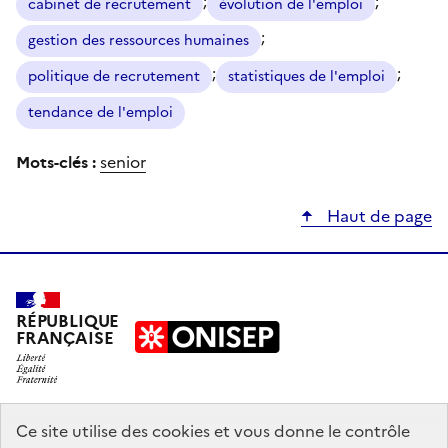
;
;
cabinet de recrutement
évolution de l'emploi
;
gestion des ressources humaines
;
;
politique de recrutement
statistiques de l'emploi
tendance de l'emploi
Mots-clés :
senior
Haut de page
RÉPUBLIQUE
FRANÇAISE
education.gouv.fr
Ce site utilise des cookies et vous donne le contrôle