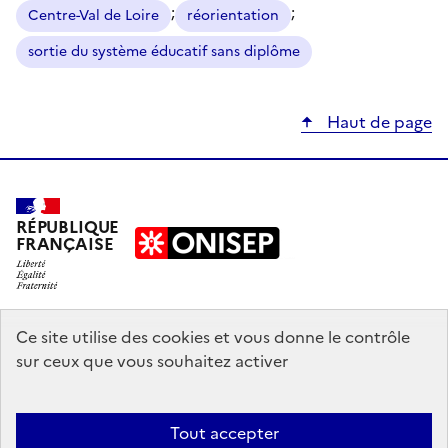
;
;
Centre-Val de Loire
réorientation
sortie du système éducatif sans diplôme
Haut de page
RÉPUBLIQUE
FRANÇAISE
education.gouv.fr
Ce site utilise des cookies et vous donne le contrôle
sur ceux que vous souhaitez activer
enseignementsup-recherche.gouv.fr
onisep.fr
Tout accepter